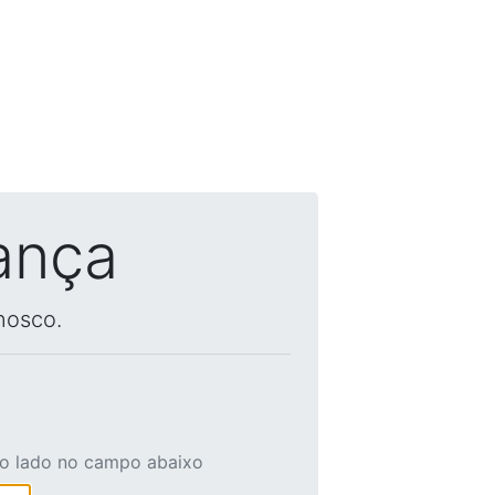
ança
nosco.
ao lado no campo abaixo