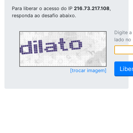
Para liberar o acesso
do IP
216.73.217.108
,
responda ao desafio abaixo.
Digite 
lado no
[trocar imagem]