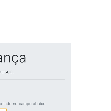
ança
nosco.
ao lado no campo abaixo